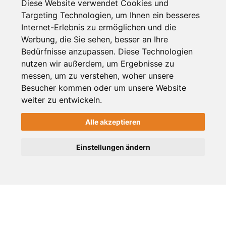
Diese Website verwendet Cookies und
mit Kamera begleitet hat. Da war vieles zu
Targeting Technologien, um Ihnen ein besseres
Internet-Erlebnis zu ermöglichen und die
sehen, was man so in den Nachrichten
Werbung, die Sie sehen, besser an Ihre
sonst nicht mitbekommt. Man sah zum
Bedürfnisse anzupassen. Diese Technologien
Beispiel Kinder die in einem
nutzen wir außerdem, um Ergebnisse zu
messen, um zu verstehen, woher unsere
Trümmerhaufen Fußball gespielt haben
Besucher kommen oder um unsere Website
und die Eltern saßen Kaffeetrinkend
weiter zu entwickeln.
daneben. Der Mann fragte die Eltern, wie
Alle akzeptieren
es ihnen ginge und sie antworteten mit
"alles oke, mir geht es gut". Dass diese
Einstellungen ändern
Menschen trotz dieser Misere sagen, uns
geht es gut, wir leben, die Kinder spielen,
es muss eben irgendwie weiter gehen,
hat Michael dazu bewegt, diesen Song zu
schreiben. Ein sehr politischer Song