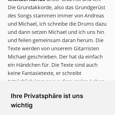
Die Grundakkorde, also das Grundgerüst
des Songs stammen immer von Andreas
und Michael, ich schreibe die Drums dazu
und dann setzen Michael und ich uns hin
und feilen gemeinsam daran herum. Die
Texte werden von unserem Gitarristen
Michael geschrieben. Der hat da einfach
ein Händchen für. Die Texte sind auch
keine Fantasietexte, er schreibt
tatsächlich immer aus dem realen Leben.
Er hat zum Beispiel beim Song "
What
Ihre Privatsphäre ist uns
about me
" über eine Dokumentation
wichtig
geschrieben. Es ging dabei um einen
jungen Mann, der einen Flüchtlingskonvoi