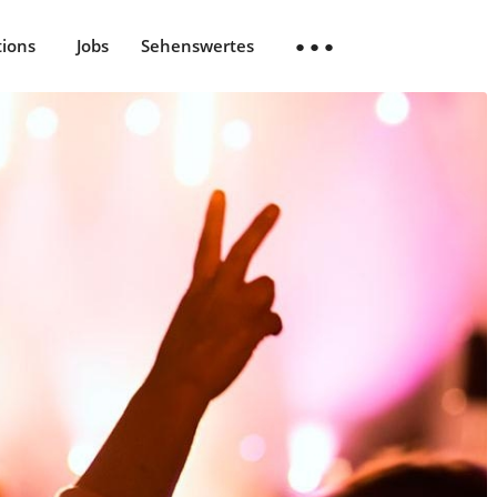
tions
Jobs
Sehenswertes
● ● ●