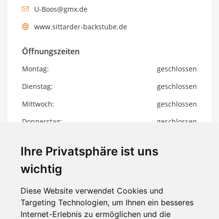
U-Boos@gmx.de
www.sittarder-backstube.de
Öffnungszeiten
Montag:
geschlossen
Dienstag:
geschlossen
Mittwoch:
geschlossen
Donnerstag:
geschlossen
Freitag:
geschlossen
Ihre Privatsphäre ist uns
Samstag:
geschlossen
wichtig
Sonntag:
geschlossen
Diese Website verwendet Cookies und
im Landlädchen Gütges
Targeting Technologien, um Ihnen ein besseres
Internet-Erlebnis zu ermöglichen und die
Info