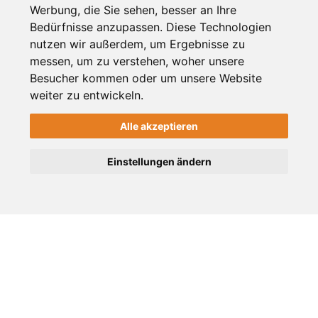
Werbung, die Sie sehen, besser an Ihre
gelistet seit 13 Jahren
Bedürfnisse anzupassen. Diese Technologien
nutzen wir außerdem, um Ergebnisse zu
Profil verifiziert
messen, um zu verstehen, woher unsere
Besucher kommen oder um unsere Website
Tags
weiter zu entwickeln.
Bäckerei
Alle akzeptieren
Einstellungen ändern
ID: 52
ÜBER UNS
Das Stadt-Magazin für Viersen, Süchteln, Dülken und
Umgebung. Frische Nachrichten, Shopping Tipps, die
besten Veranstaltungen aus der Region.