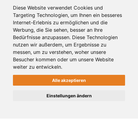
Profil verifiziert
Diese Website verwendet Cookies und
Targeting Technologien, um Ihnen ein besseres
Tags
Internet-Erlebnis zu ermöglichen und die
Schuhe
Werbung, die Sie sehen, besser an Ihre
Bedürfnisse anzupassen. Diese Technologien
nutzen wir außerdem, um Ergebnisse zu
messen, um zu verstehen, woher unsere
ID: 13979
Besucher kommen oder um unsere Website
weiter zu entwickeln.
Alle akzeptieren
ÜBER UNS
Einstellungen ändern
Das Stadt-Magazin für Viersen, Süchteln, Dülken und
Umgebung. Frische Nachrichten, Shopping Tipps, die
besten Veranstaltungen aus der Region.