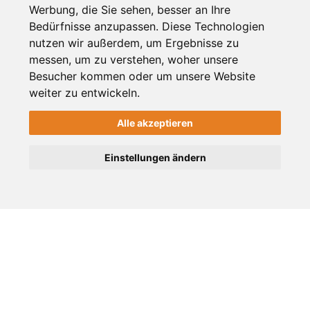
Fragebogen als ausfüllbares PDF-
Werbung, die Sie sehen, besser an Ihre
Dokument:
Bedürfnisse anzupassen. Diese Technologien
nutzen wir außerdem, um Ergebnisse zu
https://www.viersen.de/C125716C0029A47
messen, um zu verstehen, woher unsere
OpenElement
Besucher kommen oder um unsere Website
Informationen zur Elternbefragung
weiter zu entwickeln.
https://www.viersen.de/de/inhalt/eltern
Alle akzeptieren
Einstellungen ändern
Weiterempfehlen
Auch interessant