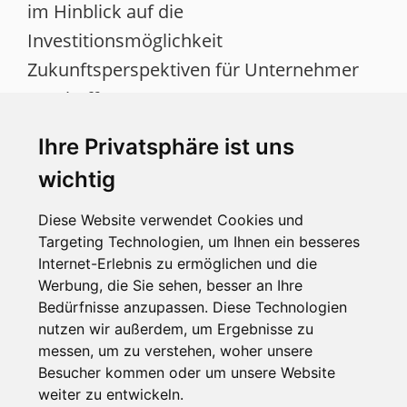
im Hinblick auf die
Investitionsmöglichkeit
Zukunftsperspektiven für Unternehmer
geschaffen.
„Die hohe Nachfrage von kleinen und
Ihre Privatsphäre ist uns
mittelständischen Unternehmen nach
wichtig
Gewerbegrundstücken und modernen
Objekten ab ca. 200 m² zum Kauf oder zur
Diese Website verwendet Cookies und
Miete kann der Gewerbeimmobilien-
Targeting Technologien, um Ihnen ein besseres
Internet-Erlebnis zu ermöglichen und die
Markt derzeit nicht bedienen. Mit
Werbung, die Sie sehen, besser an Ihre
unserem Angebot, das es in dieser Form
Bedürfnisse anzupassen. Diese Technologien
noch nicht gab, schließen wir einerseits
nutzen wir außerdem, um Ergebnisse zu
messen, um zu verstehen, woher unsere
eine Angebotslücke. Andererseits wird
Besucher kommen oder um unsere Website
Unternehmen die Möglichkeit geboten,
weiter zu entwickeln.