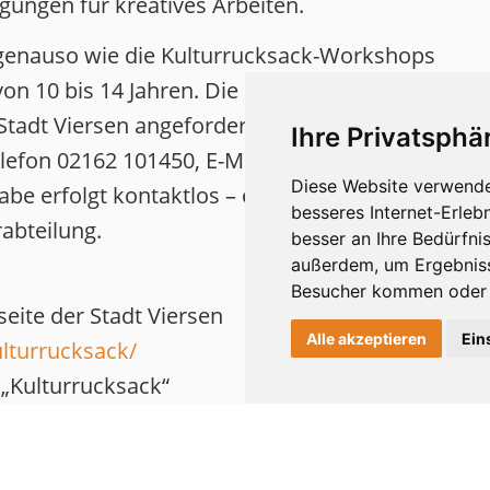
egungen für kreatives Arbeiten.
t genauso wie die Kulturrucksack-Workshops
 von 10 bis 14 Jahren. Die Kultur-Care-Pakete
 Stadt Viersen angefordert werden.
Ihre Privatsphär
elefon 02162 101450, E-Mail
Diese Website verwende
gabe erfolgt kontaktlos – entweder per Post
besseres Internet-Erleb
rabteilung.
besser an Ihre Bedürfni
außerdem, um Ergebniss
Besucher kommen oder u
seite der Stadt Viersen
Alle akzeptieren
Ein
ulturrucksack/
„Kulturrucksack“
ulturrucksack/