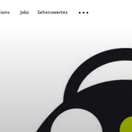
tions
Jobs
Sehenswertes
● ● ●