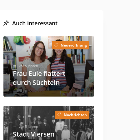
Auch interessant
Neueröffnung
vor 5 Jahren
Frau Eule flattert
durch Süchteln
Nachrichten
vor 5 Jahren
Stadt Viersen