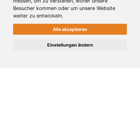
messen, um zu verstehen, woher unsere
Besucher kommen oder um unsere Website
weiter zu entwickeln.
vor 5 Jahren
Stadt Viersen schafft
Alle akzeptieren
Bürgerwald in Süchteln
Einstellungen ändern
Blaulicht
vor 5 Jahren
Großbrand in Holzhandel