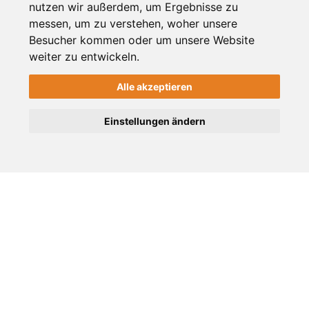
nutzen wir außerdem, um Ergebnisse zu
messen, um zu verstehen, woher unsere
Besucher kommen oder um unsere Website
weiter zu entwickeln.
vor 5 Jahren
Alle akzeptieren
Stadt Viersen schafft
Bürgerwald in Süchteln
Einstellungen ändern
Blaulicht
vor 5 Jahren
Großbrand in Holzhandel