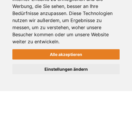
Werbung, die Sie sehen, besser an Ihre
Das Stadt-Magazin für Viersen, Süchteln, Dülken und
Bedürfnisse anzupassen. Diese Technologien
Umgebung. Frische Nachrichten, Shopping Tipps, die
nutzen wir außerdem, um Ergebnisse zu
besten Veranstaltungen aus der Region.
messen, um zu verstehen, woher unsere
Besucher kommen oder um unsere Website
weiter zu entwickeln.
Alle akzeptieren
SERVICE
Einstellungen ändern
Detailsuche
Kontakt
AGB
Datenschutz
Impressum
WERBEN