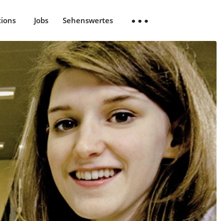
tions
Jobs
Sehenswertes
● ● ●