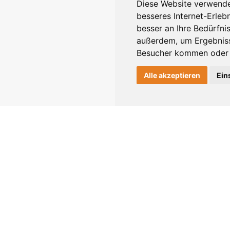
Diese Website verwende
besseres Internet-Erleb
besser an Ihre Bedürfni
außerdem, um Ergebniss
Besucher kommen oder u
Alle akzeptieren
Ein
SERVICE
WERBEN
NE
Detailsuche
Über Uns
Kontakt
Preise &
n.
Mitgliedschaft
AGB
Kundenbereich
Datenschutz