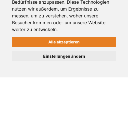
Bedürfnisse anzupassen. Diese Technologien
ID: 13960
nutzen wir außerdem, um Ergebnisse zu
messen, um zu verstehen, woher unsere
Besucher kommen oder um unsere Website
weiter zu entwickeln.
ÜBER UNS
Alle akzeptieren
Das Stadt-Magazin für Viersen, Süchteln, Dülken und
Umgebung. Frische Nachrichten, Shopping Tipps, die
Einstellungen ändern
besten Veranstaltungen aus der Region.
SERVICE
Detailsuche
Kontakt
AGB