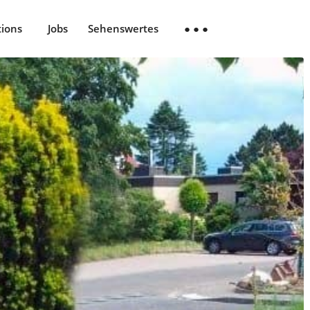
tions
Jobs
Sehenswertes
● ● ●