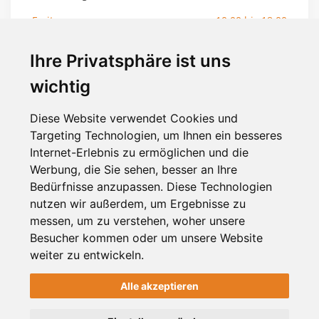
Freitag:
10:00 bis 18:00
Samstag:
10:00 bis 14:00
Ihre Privatsphäre ist uns
Sonntag:
geschlossen
wichtig
Feiertage:
geschlossen
Diese Website verwendet Cookies und
Info
Targeting Technologien, um Ihnen ein besseres
Internet-Erlebnis zu ermöglichen und die
gelistet seit 11 Jahren
Werbung, die Sie sehen, besser an Ihre
Profil verifiziert
Bedürfnisse anzupassen. Diese Technologien
nutzen wir außerdem, um Ergebnisse zu
Social
messen, um zu verstehen, woher unsere
Besucher kommen oder um unsere Website
weiter zu entwickeln.
Alle akzeptieren
Tags