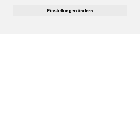
Einstellungen ändern
ÜBER UNS
Das Stadt-Magazin für Viersen, Süchteln, Dülken und
Umgebung. Frische Nachrichten, Shopping Tipps, die
besten Veranstaltungen aus der Region.
SERVICE
Detailsuche
Kontakt
AGB
Datenschutz