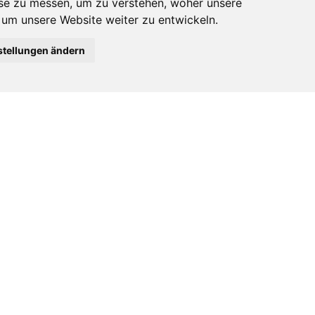
Profil verifiziert
e zu messen, um zu verstehen, woher unsere
m unsere Website weiter zu entwickeln.
Social
stellungen ändern
Tags
Gold- und Silberwaren
ID: 14014
WSLETTER