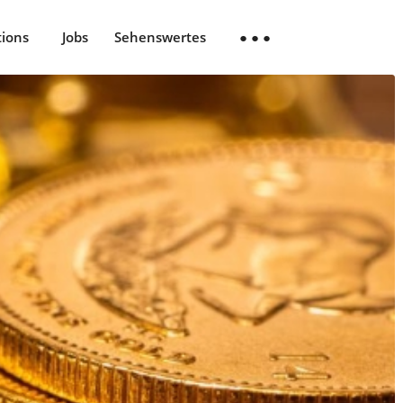
tions
Jobs
Sehenswertes
● ● ●