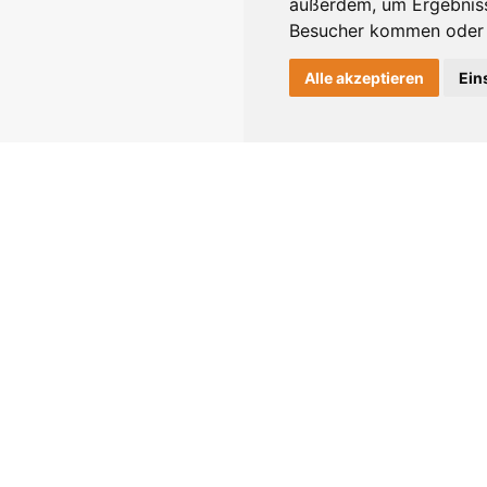
außerdem, um Ergebniss
Besucher kommen oder u
Alle akzeptieren
Ein
SERVICE
WERBEN
NE