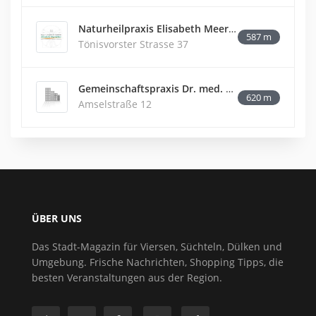
Naturheilpraxis Elisabeth Meerkötter
587 m
Tönisvorster Strasse 37
Gemeinschaftspraxis Dr. med. B. Winkels - S. Hermann - Dr. med. C. Raupach
620 m
Amselstraße 12
ÜBER UNS
Das Stadt-Magazin für Viersen, Süchteln, Dülken und
Umgebung. Frische Nachrichten, Shopping Tipps, die
besten Veranstaltungen aus der Region.