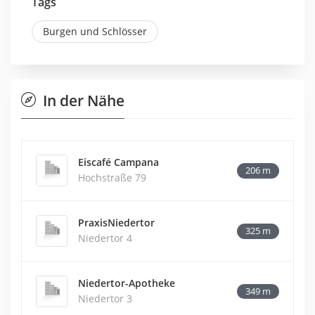
Tags
Burgen und Schlösser
In der Nähe
Eiscafé Campana
206 m
Hochstraße 79
PraxisNiedertor
325 m
Niedertor 4
Niedertor-Apotheke
349 m
Niedertor 3