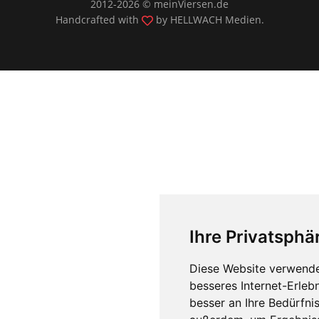
2012-2026 © meinViersen.de
Handcrafted with
by
HELLWACH Medien
.
Ihre Privatsphär
Diese Website verwende
besseres Internet-Erleb
besser an Ihre Bedürfni