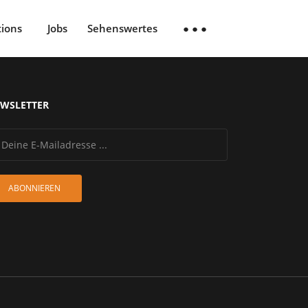
tions
Jobs
Sehenswertes
● ● ●
WSLETTER