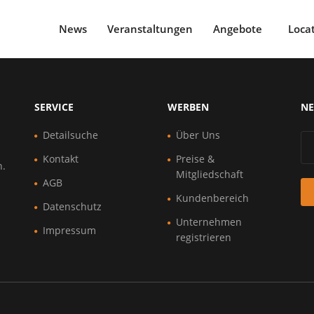
News
Veranstaltungen
Angebote
Loca
SERVICE
WERBEN
NE
Detailsuche
Über Uns
Kontakt
Preise &
n.
Mitgliedschaft
AGB
Kundenbereich
Datenschutz
Unternehmen
Impressum
registrieren