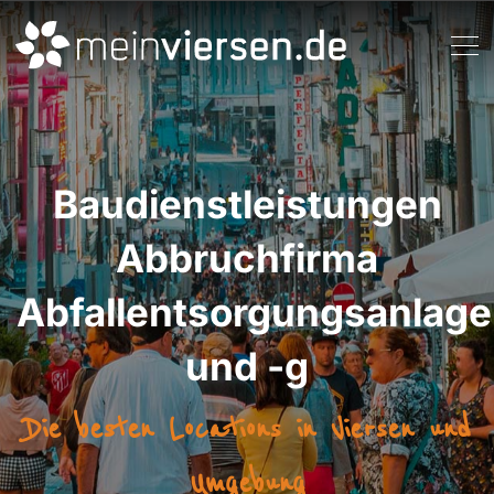
Baudienstleistungen
Abbruchfirma
Abfallentsorgungsanlag
und -g
Die besten Locations in Viersen und
Umgebung